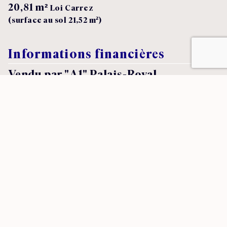
20,81 m²
Loi Carrez
(surface au sol 21,52 m²)
Informations financières
Vendu par "A1" Palais-Royal
Immobilier
Diagnostics énergétiques
GES
CES
2
2
414
KWh/m
.an
13 kg CO
eq/m
.an
2
Chauffage individuel électrique - Ballon d'eau 100 Litres