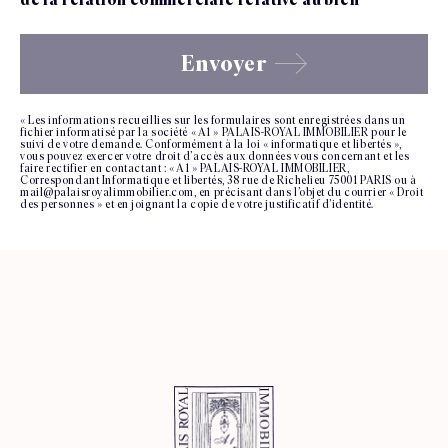
Envoyer
« Les informations recueillies sur les formulaires sont enregistrées dans un
fichier informatisé par la société « A1 » PALAIS-ROYAL IMMOBILIER pour le
suivi de votre demande. Conformément à la loi « informatique et libertés »,
vous pouvez exercer votre droit d’accès aux données vous concernant et les
faire rectifier en contactant : « A1 » PALAIS-ROYAL IMMOBILIER,
Correspondant Informatique et libertés, 38 rue de Richelieu 75001 PARIS ou à
mail@palaisroyalimmobilier.com, en précisant dans l’objet du courrier « Droit
des personnes » et en joignant la copie de votre justificatif d’identité.