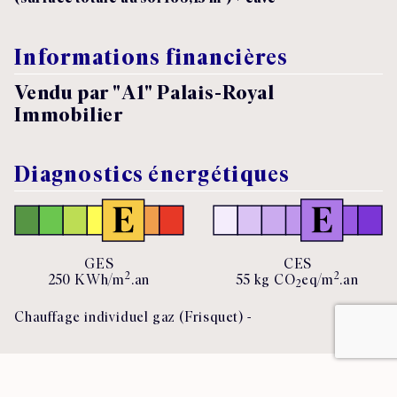
Informations financières
Vendu par "A1" Palais-Royal
Immobilier
Diagnostics énergétiques
GES
CES
2
2
250
KWh/m
.an
55 kg CO
eq/m
.an
2
Chauffage individuel gaz (Frisquet) -